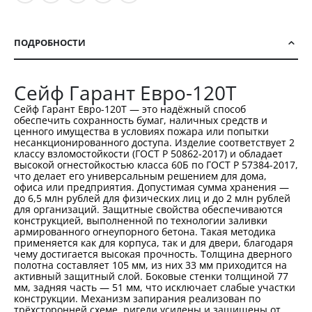
ПОДРОБНОСТИ
Сейф Гарант Евро-120T
Сейф Гарант Евро-120T — это надёжный способ
обеспечить сохранность бумаг, наличных средств и
ценного имущества в условиях пожара или попытки
несанкционированного доступа. Изделие соответствует 2
классу взломостойкости (ГОСТ Р 50862-2017) и обладает
высокой огнестойкостью класса 60Б по ГОСТ Р 57384-2017,
что делает его универсальным решением для дома,
офиса или предприятия. Допустимая сумма хранения —
до 6,5 млн рублей для физических лиц и до 2 млн рублей
для организаций. Защитные свойства обеспечиваются
конструкцией, выполненной по технологии заливки
армированного огнеупорного бетона. Такая методика
применяется как для корпуса, так и для двери, благодаря
чему достигается высокая прочность. Толщина дверного
полотна составляет 105 мм, из них 33 мм приходится на
активный защитный слой. Боковые стенки толщиной 77
мм, задняя часть — 51 мм, что исключает слабые участки
конструкции. Механизм запирания реализован по
трёхсторонней схеме, ригели усилены и защищены от