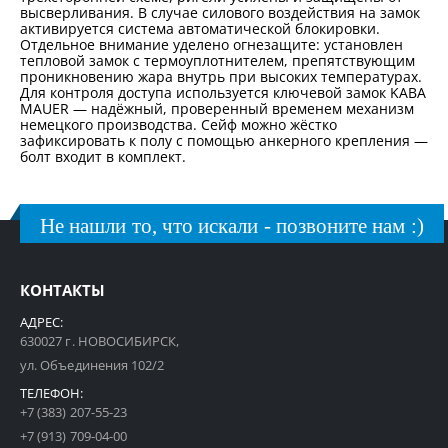
высверливания. В случае силового воздействия на замок
активируется система автоматической блокировки.
Отдельное внимание уделено огнезащите: установлен
тепловой замок с термоуплотнителем, препятствующим
проникновению жара внутрь при высоких температурах.
Для контроля доступа используется ключевой замок KABA
MAUER — надёжный, проверенный временем механизм
немецкого производства. Сейф можно жёстко
зафиксировать к полу с помощью анкерного крепления —
болт входит в комплект.
Не нашли то, что искали - позвоните нам :)
КОНТАКТЫ
АДРЕС:
630027 г. НОВОСИБИРСК,
ул. Объединения 102/2
ТЕЛЕФОН:
+7 (383) 207-55-23
+7 (913) 709-04-00