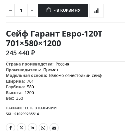
<В КОРЗИНУ
Перейти
к
Сейф Гарант Евро-120T
началу
галереи
701×580×1200
изображений
245 440 ₽
Дополнительная
Россия
информация
Промет
Взломо-огнестойкий сейф
701
580
1200
350
НАЛИЧИЕ:
ЕСТЬ В НАЛИЧИИ
SKU
S10299235514