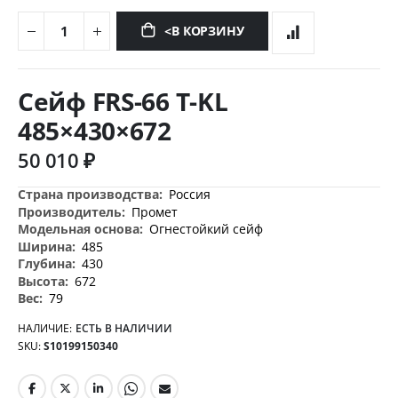
<В КОРЗИНУ
Перейти
к
Сейф FRS-66 T-KL
началу
галереи
485×430×672
изображений
50 010 ₽
Дополнительная
Россия
информация
Промет
Огнестойкий сейф
485
430
672
79
НАЛИЧИЕ:
ЕСТЬ В НАЛИЧИИ
SKU
S10199150340