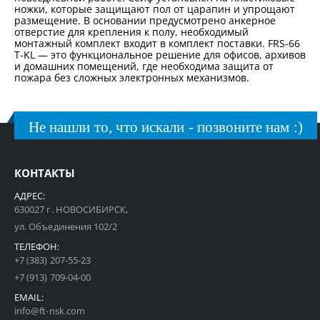
ножки, которые защищают пол от царапин и упрощают
размещение. В основании предусмотрено анкерное
отверстие для крепления к полу, необходимый
монтажный комплект входит в комплект поставки. FRS-66
T-KL — это функциональное решение для офисов, архивов
и домашних помещений, где необходима защита от
пожара без сложных электронных механизмов.
Не нашли то, что искали - позвоните нам :)
КОНТАКТЫ
АДРЕС:
630027 г. НОВОСИБИРСК,
ул. Объединения 102/2
ТЕЛЕФОН:
+7 (383) 207-55-23
+7 (913) 709-04-00
EMAIL:
info@ft-nsk.com