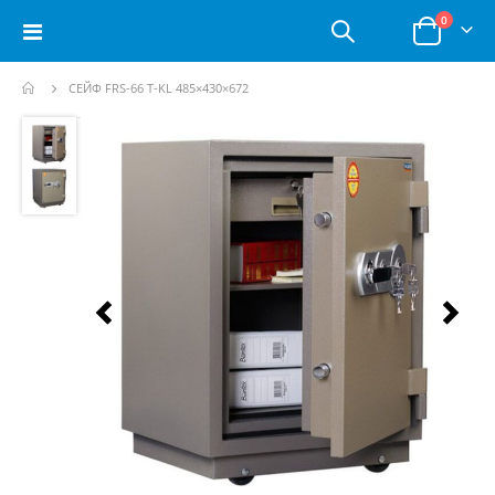
позици
0
Toggle
Корзина
Nav
СЕЙФ FRS-66 T-KL 485×430×672
Пропустить
и
перейти
к
галереям
изображений