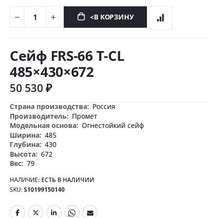
<В КОРЗИНУ
Перейти
к
Сейф FRS-66 T-CL
началу
галереи
485×430×672
изображений
50 530 ₽
Дополнительная
Россия
информация
Промет
Огнестойкий сейф
485
430
672
79
НАЛИЧИЕ:
ЕСТЬ В НАЛИЧИИ
SKU
S10199150140