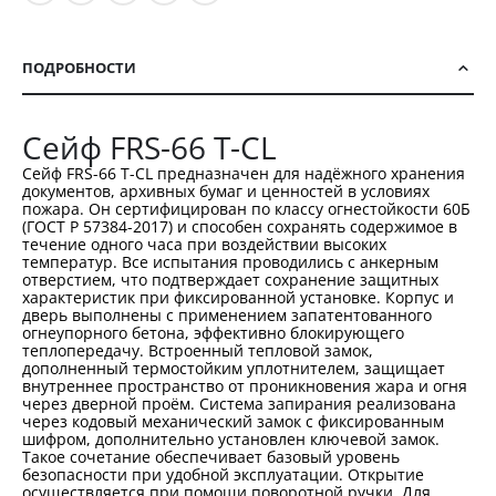
ПОДРОБНОСТИ
Сейф FRS-66 T-CL
Сейф FRS-66 T-CL предназначен для надёжного хранения
документов, архивных бумаг и ценностей в условиях
пожара. Он сертифицирован по классу огнестойкости 60Б
(ГОСТ Р 57384-2017) и способен сохранять содержимое в
течение одного часа при воздействии высоких
температур. Все испытания проводились с анкерным
отверстием, что подтверждает сохранение защитных
характеристик при фиксированной установке. Корпус и
дверь выполнены с применением запатентованного
огнеупорного бетона, эффективно блокирующего
теплопередачу. Встроенный тепловой замок,
дополненный термостойким уплотнителем, защищает
внутреннее пространство от проникновения жара и огня
через дверной проём. Система запирания реализована
через кодовый механический замок с фиксированным
шифром, дополнительно установлен ключевой замок.
Такое сочетание обеспечивает базовый уровень
безопасности при удобной эксплуатации. Открытие
осуществляется при помощи поворотной ручки. Для