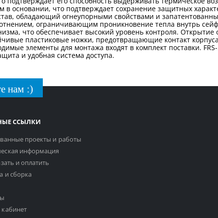
то подтверждает его способность выдерживать термическое воз
 в основании, что подтверждает сохранение защитных характе
став, обладающий огнеупорными свойствами и запатентованны
лотнением, ограничивающим проникновение тепла внутрь сейф
анизма, что обеспечивает высокий уровень контроля. Открытие
ойчивые пластиковые ножки, предотвращающие контакт корпуса 
одимые элементы для монтажа входят в комплект поставки. FRS
щита и удобная система доступа.
е нам :)
НЫЕ ССЫЛКИ
ванные проекты и работы
еская информация
азать и оплатить
а и сборка
ты
 кабинет