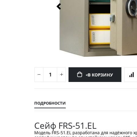
<В КОРЗИНУ
Перейти
к
началу
ПОДРОБНОСТИ
галереи
изображений
Сейф FRS-51.EL
Модель FRS-51.EL разработана для надёжного х