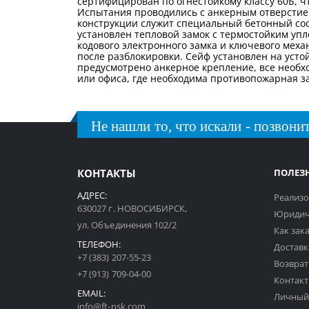
сертифицирован по огнестойкому классу 60Б, ч
Испытания проводились с анкерным отверстием
конструкции служит специальный бетонный со
установлен тепловой замок с термостойким уп
кодового электронного замка и ключевого мех
после разблокировки. Сейф установлен на уст
предусмотрено анкерное крепление, все необх
или офиса, где необходима противопожарная за
Не нашли то, что искали - позвонит
КОНТАКТЫ
ПОЛЕЗ
АДРЕС:
Реализо
630027 г. НОВОСИБИРСК,
Юридич
ул. Объединения 102/2
Как зак
ТЕЛЕФОН:
Доставк
+7 (383) 207-55-23
Возврат
+7 (913) 709-04-00
Контак
EMAIL:
Личный
info@ft-nsk.com