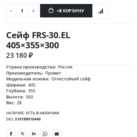
<В КОРЗИНУ
Перейти
к
Сейф FRS-30.EL
началу
галереи
405×355×300
изображений
23 180 ₽
Дополнительная
Россия
информация
Промет
Огнестойкий сейф
405
355
300
28
НАЛИЧИЕ:
ЕСТЬ В НАЛИЧИИ
SKU
S10199010440