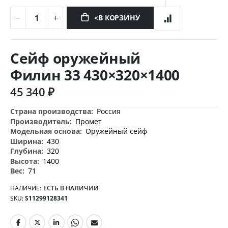
<В КОРЗИНУ
Перейти
к
Сейф оружейный
началу
галереи
Филин 33 430×320×1400
изображений
45 340 ₽
Дополнительная
Россия
информация
Промет
Оружейный сейф
430
320
1400
71
НАЛИЧИЕ:
ЕСТЬ В НАЛИЧИИ
SKU
S11299128341