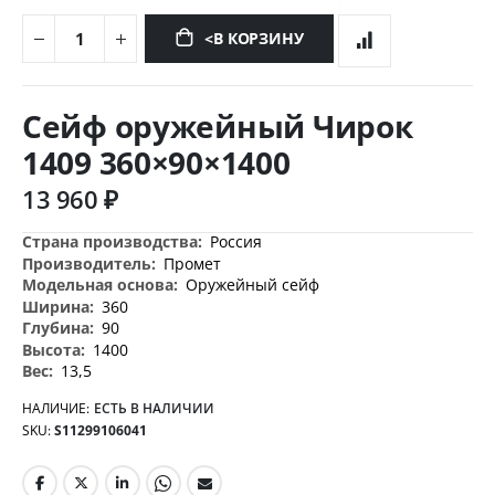
<В КОРЗИНУ
Перейти
к
Сейф оружейный Чирок
началу
галереи
1409 360×90×1400
изображений
13 960 ₽
Дополнительная
Россия
информация
Промет
Оружейный сейф
360
90
1400
13,5
НАЛИЧИЕ:
ЕСТЬ В НАЛИЧИИ
SKU
S11299106041