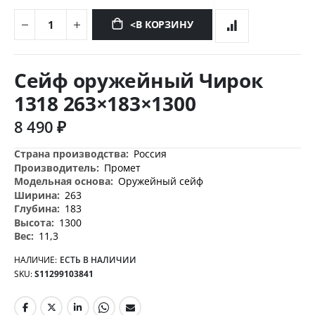
<В КОРЗИНУ
Перейти
к
Сейф оружейный Чирок
началу
галереи
1318 263×183×1300
изображений
8 490 ₽
Дополнительная
Россия
информация
Промет
Оружейный сейф
263
183
1300
11,3
НАЛИЧИЕ:
ЕСТЬ В НАЛИЧИИ
SKU
S11299103841