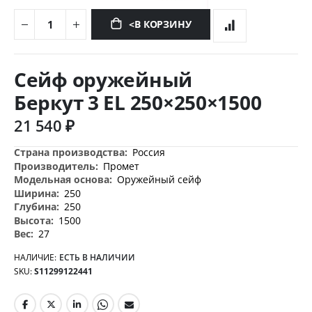
<В КОРЗИНУ
Перейти
к
Сейф оружейный
началу
галереи
Беркут 3 EL 250×250×1500
изображений
21 540 ₽
Дополнительная
Россия
информация
Промет
Оружейный сейф
250
250
1500
27
НАЛИЧИЕ:
ЕСТЬ В НАЛИЧИИ
SKU
S11299122441