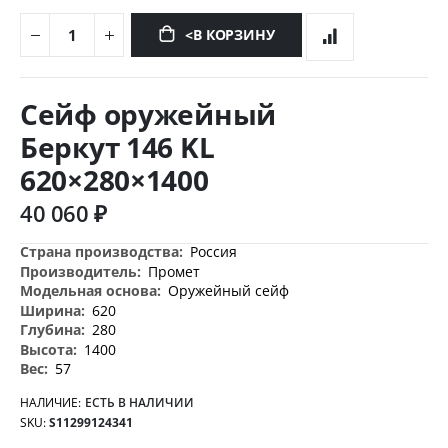
<В КОРЗИНУ
Перейти
к
Сейф оружейный
началу
галереи
Беркут 146 KL
изображений
620×280×1400
40 060 ₽
Дополнительная
Россия
информация
Промет
Оружейный сейф
620
280
1400
57
НАЛИЧИЕ:
ЕСТЬ В НАЛИЧИИ
SKU
S11299124341