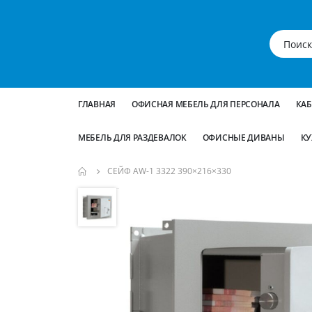
ГЛАВНАЯ
ОФИСНАЯ МЕБЕЛЬ ДЛЯ ПЕРСОНАЛА
КА
МЕБЕЛЬ ДЛЯ РАЗДЕВАЛОК
ОФИСНЫЕ ДИВАНЫ
КУ
СЕЙФ AW-1 3322 390×216×330
Пропустить
и
перейти
к
галереям
изображений