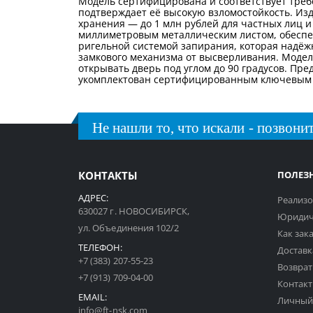
Модель сертифицирована и соответствует требов
подтверждает её высокую взломостойкость. Из
хранения — до 1 млн рублей для частных лиц и 
миллиметровым металлическим листом, обеспе
ригельной системой запирания, которая надёж
замкового механизма от высверливания. Модел
открывать дверь под углом до 90 градусов. П
укомплектован сертифицированным ключевым з
Не нашли то, что искали - позвонит
КОНТАКТЫ
ПОЛЕЗ
АДРЕС:
Реализо
630027 г. НОВОСИБИРСК,
Юридич
ул. Объединения 102/2
Как зак
ТЕЛЕФОН:
Доставк
+7 (383) 207-55-23
Возврат
+7 (913) 709-04-00
Контак
EMAIL:
Личный
info@ft-nsk.com