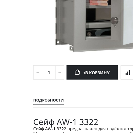
<В КОРЗИНУ
Перейти
к
началу
ПОДРОБНОСТИ
галереи
изображений
Сейф AW-1 3322
Сейф AW-1 3322 предназначен для надёжного х