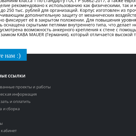
аниям класса 1 по стандарту ГОСТ Р 50862-2017, а также европе
делие рекомендовано к использованию как физическими, так и
до 250 тыс. рублей для организаций. Корпус изготовлен из про
чивающим дополнительную защиту от механических воздейств
но фиксирует её в закрытом положении. Для повышения уровн
ь оснащена скрытыми петлями внутреннего типа, что делает н
редусмотрена возможность анкерного крепления к стене с помо
амком KABA MAUER (Германия), который отличается высокой т
е нам :)
НЫЕ ССЫЛКИ
ванные проекты и работы
еская информация
азать и оплатить
а и сборка
ты
 кабинет