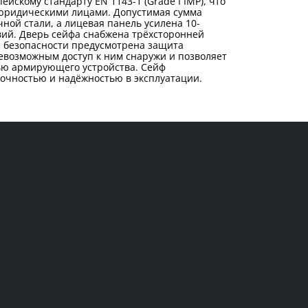
йскому стандарту EN 1143-1 (Grade I IMP), что
 юридическими лицами. Допустимая сумма
чной стали, а лицевая панель усилена 10-
ий. Дверь сейфа снабжена трёхсторонней
я безопасности предусмотрена защита
евозможным доступ к ним снаружи и позволяет
щью армирующего устройства. Сейф
очностью и надёжностью в эксплуатации.