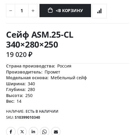
<В КОРЗИНУ
Перейти
к
Сейф ASM.25-CL
началу
галереи
340×280×250
изображений
19 020 ₽
Дополнительная
Россия
информация
Промет
Мебельный сейф
340
280
250
14
НАЛИЧИЕ:
ЕСТЬ В НАЛИЧИИ
SKU
S10399010340