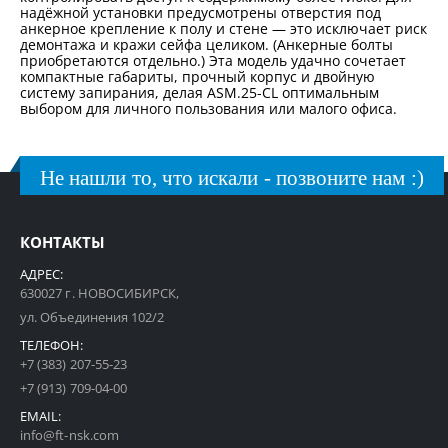
надёжной установки предусмотрены отверстия под
анкерное крепление к полу и стене — это исключает риск
демонтажа и кражи сейфа целиком. (Анкерные болты
приобретаются отдельно.) Эта модель удачно сочетает
компактные габариты, прочный корпус и двойную
систему запирания, делая ASM.25-CL оптимальным
выбором для личного пользования или малого офиса.
Не нашли то, что искали - позвоните нам :)
КОНТАКТЫ
АДРЕС:
630027 г. НОВОСИБИРСК,
ул. Объединения 102/2
ТЕЛЕФОН:
+7 (383) 207-55-23
+7 (913) 709-04-00
EMAIL:
info@ft-nsk.com