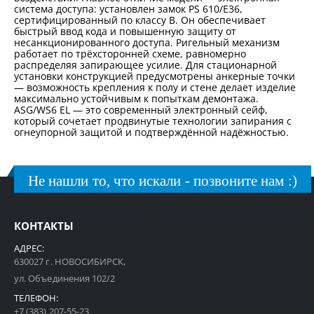
система доступа: установлен замок PS 610/E36,
сертифицированный по классу B. Он обеспечивает
быстрый ввод кода и повышенную защиту от
несанкционированного доступа. Ригельный механизм
работает по трёхсторонней схеме, равномерно
распределяя запирающее усилие. Для стационарной
установки конструкцией предусмотрены анкерные точки
— возможность крепления к полу и стене делает изделие
максимально устойчивым к попыткам демонтажа.
ASG/WS6 EL — это современный электронный сейф,
который сочетает продвинутые технологии запирания с
огнеупорной защитой и подтверждённой надёжностью.
Не нашли то, что искали - позвоните нам :)
КОНТАКТЫ
АДРЕС:
630027 г. НОВОСИБИРСК,
ул. Объединения 102/2
ТЕЛЕФОН:
+7 (383) 207-55-23