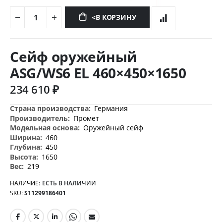
<В КОРЗИНУ
Перейти
к
Сейф оружейный
началу
галереи
ASG/WS6 EL 460×450×1650
изображений
234 610 ₽
Дополнительная
Германия
информация
Промет
Оружейный сейф
460
450
1650
219
НАЛИЧИЕ:
ЕСТЬ В НАЛИЧИИ
SKU
S11299186401