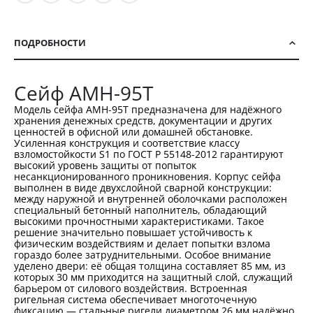
ПОДРОБНОСТИ
Сейф AMH-95T
Модель сейфа AMH-95T предназначена для надёжного
хранения денежных средств, документации и других
ценностей в офисной или домашней обстановке.
Усиленная конструкция и соответствие классу
взломостойкости S1 по ГОСТ Р 55148-2012 гарантируют
высокий уровень защиты от попыток
несанкционированного проникновения. Корпус сейфа
выполнен в виде двухслойной сварной конструкции:
между наружной и внутренней оболочками расположен
специальный бетонный наполнитель, обладающий
высокими прочностными характеристиками. Такое
решение значительно повышает устойчивость к
физическим воздействиям и делает попытки взлома
гораздо более затруднительными. Особое внимание
уделено двери: её общая толщина составляет 85 мм, из
которых 30 мм приходится на защитный слой, служащий
барьером от силового воздействия. Встроенная
ригельная система обеспечивает многоточечную
фиксацию — стальные ригели диаметром 26 мм надёжно