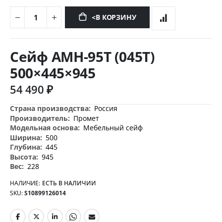
<В КОРЗИНУ
Перейти
к
Сейф AMH-95T (045T)
началу
галереи
500×445×945
изображений
54 490 ₽
Дополнительная
Россия
информация
Промет
Мебельный сейф
500
445
945
228
НАЛИЧИЕ:
ЕСТЬ В НАЛИЧИИ
SKU
S10899126014