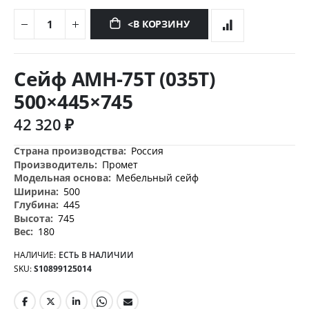
<В КОРЗИНУ
Перейти
к
Сейф AMH-75T (035T)
началу
галереи
500×445×745
изображений
42 320 ₽
Дополнительная
Россия
информация
Промет
Мебельный сейф
500
445
745
180
НАЛИЧИЕ:
ЕСТЬ В НАЛИЧИИ
SKU
S10899125014