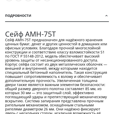
ПОДРОБНОСТИ
Сейф AMH-75T
Сейф AMH-75T предназначен для надёжного хранения
ценных бумаг, денег и других ценностей в домашних или
офисных условиях. Благодаря прочной многослойной
конструкции и соответствию классу взломостойкости S1
по ГОСТ Р 55148-2012, модель обеспечивает высокий
уровень защиты от несанкционированного доступа.
Корпус сейфа состоит из двух металлических оболочек —
внешней и внутренней, между которыми находится
специальный бетонный наполнитель. Такая конструкция
повышает сопротивляемость к взлому и обеспечивает
дополнительную прочность. Увеличенная толщина
двери также является важным элементом безопасности:
общий размер дверного полотна составляет 85 мм, из
которых 30 мм — это защитный слой, эффективно
поглощающий удары и препятствующий механическому
вскрытию. Система запирания представлена прочным
ригельным механизмом, оснащённым стальными
ригелями диаметром 26 мм. Они надёжно фиксируют
дверь с нескольких сторон, исключая возможность её