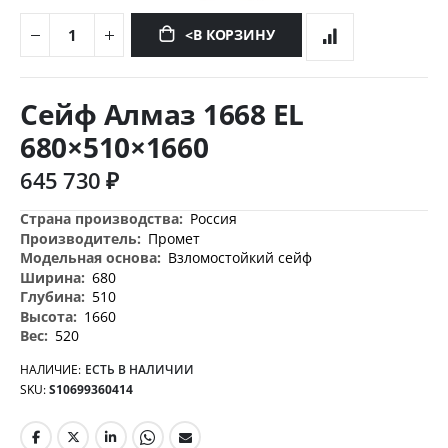
<В КОРЗИНУ
Перейти
к
Сейф Алмаз 1668 EL
началу
галереи
680×510×1660
изображений
645 730 ₽
Дополнительная
Россия
информация
Промет
Взломостойкий сейф
680
510
1660
520
НАЛИЧИЕ:
ЕСТЬ В НАЛИЧИИ
SKU
S10699360414