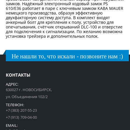
замков. Надёжный электронный кодовый замок PS
610/E36 работает в паре с ключевым замком KABA MAUER
немецкого производства, образуя эффективную
двухфакторную систему доступа. В комплект входят
анкерный болт для крепления к полу, устройство для
опечатывания, счётчик открываний DLC-100 и отверстие
для подключения к сигнализации. По желанию возможна
установка трейзера и дополнительных полок.
Не нашли то, что искали - позвоните нам :)
КОНТАКТЫ
АДРЕС:
630027 г. НОВОСИБИРСК,
ул. Объединения 102/2
ТЕЛЕФОН:
+7 (383) 207-55-23
+7 (913) 709-04-00
EMAIL: