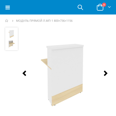
позици
0
Toggle
Корзина
Nav
МОДУЛЬ ПРЯМОЙ Л.МП-1 800×736×1156
Пропустить
и
перейти
к
галереям
изображений