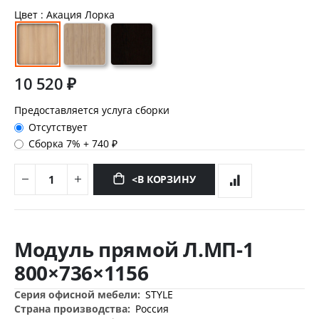
Цвет
: Акация Лорка
10 520 ₽
Предоставляется услуга сборки
Отсутствует
Сборка 7%
+
740 ₽
<В КОРЗИНУ
Перейти
к
Модуль прямой Л.МП-1
началу
галереи
800×736×1156
изображений
Дополнительная
STYLE
информация
Россия