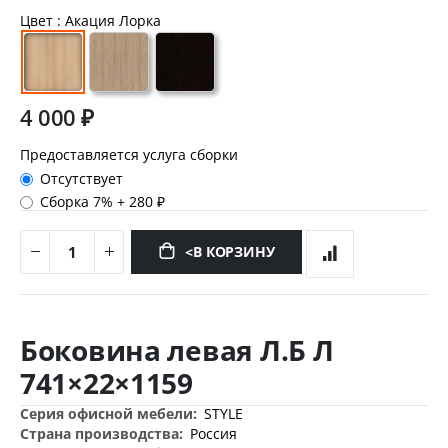
Цвет
: Акация Лорка
4 000 ₽
Предоставляется услуга сборки
Отсутствует
Сборка 7%
+
280 ₽
<В КОРЗИНУ
Перейти
к
Боковина левая Л.Б Л
началу
галереи
741×22×1159
изображений
Дополнительная
STYLE
информация
Россия