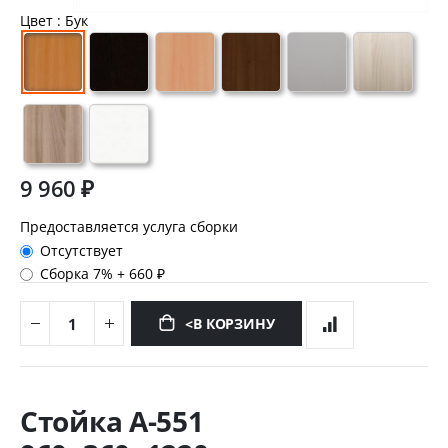
Цвет
: Бук
9 960 ₽
Предоставляется услуга сборки
Отсутствует
Сборка 7%
+
660 ₽
<В КОРЗИНУ
Перейти
к
Стойка А-551
началу
галереи