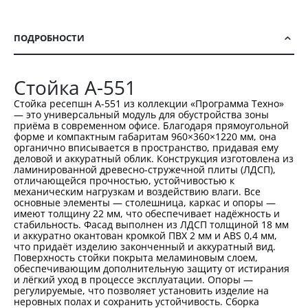
ПОДРОБНОСТИ
Стойка А-551
Стойка ресепшн А-551 из коллекции «Программа Техно»
— это универсальный модуль для обустройства зоны
приёма в современном офисе. Благодаря прямоугольной
форме и компактным габаритам 960×360×1220 мм, она
органично вписывается в пространство, придавая ему
деловой и аккуратный облик. Конструкция изготовлена из
ламинированной древесно-стружечной плиты (ЛДСП),
отличающейся прочностью, устойчивостью к
механическим нагрузкам и воздействию влаги. Все
основные элементы — столешница, каркас и опоры —
имеют толщину 22 мм, что обеспечивает надёжность и
стабильность. Фасад выполнен из ЛДСП толщиной 18 мм
и аккуратно окантован кромкой ПВХ 2 мм и ABS 0,4 мм,
что придаёт изделию законченный и аккуратный вид.
Поверхность стойки покрыта меламиновым слоем,
обеспечивающим дополнительную защиту от истирания
и лёгкий уход в процессе эксплуатации. Опоры —
регулируемые, что позволяет установить изделие на
неровных полах и сохранить устойчивость. Сборка