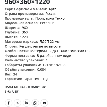
960×360×1220
изображений
Дополнительная
Арго
информация
Россия
Программа Техно
Ресепшен
960
360
1220
ЛДСП 22 мм
Регулируемые по высоте
Материал - ЛДСП класс эмиссии Е1.
В разобранном виде
1
1212×1182×53
0.084
34
Гарантия 1 год
НАЛИЧИЕ:
ЕСТЬ В НАЛИЧИИ
SKU
А-551