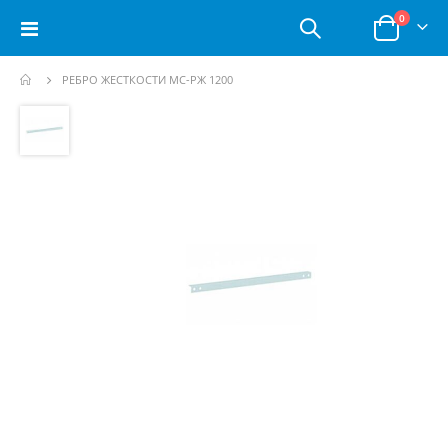
позици
0
Toggle
Корзина
Nav
РЕБРО ЖЕСТКОСТИ МС-РЖ 1200
Пропустить
и
перейти
к
галереям
изображений