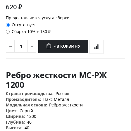
620 ₽
Предоставляется услуга сборки
Отсутствует
Сборка 10%
+
150 ₽
<В КОРЗИНУ
Перейти
к
Ребро жесткости МС-РЖ
началу
галереи
1200
изображений
Дополнительная
Россия
информация
Пакс Металл
Ребро жесткости
Серый
1200
40
40