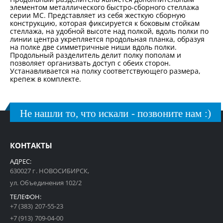
элементом металлического быстро-сборного стеллажа
серии МС. Представляет из себя жесткую сборную
конструкцию, которая фиксируется к боковым стойкам
стеллажа, на удобной высоте над полкой, вдоль полки по
линии центра укрепляется продольная планка, образуя
на полке две симметричные ниши вдоль полки.
Продольный разделитель делит полку пополам и
позволяет организвать доступ с обеих сторон.
Устанавливается на полку соответствующего размера,
крепеж в комплекте.
Не нашли то, что искали - позвоните нам :)
КОНТАКТЫ
АДРЕС:
630027 г. НОВОСИБИРСК,
ул. Объединения 102/2
ТЕЛЕФОН:
+7 (383) 207-55-23
+7 (913) 709-04-00