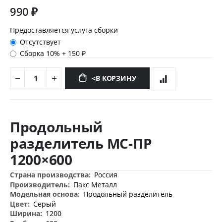
990 ₽
Предоставляется услуга сборки
Отсутствует
Сборка 10%
+
150 ₽
<В КОРЗИНУ
Перейти
к
Продольный
началу
галереи
разделитель МС-ПР
изображений
1200×600
Дополнительная
Россия
информация
Пакс Металл
Продольный разделитель
Серый
1200