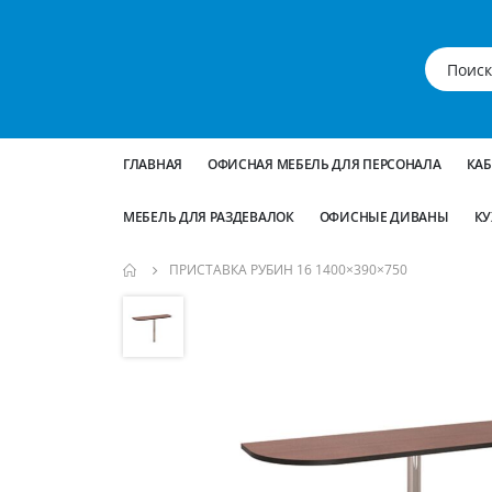
ГЛАВНАЯ
ОФИСНАЯ МЕБЕЛЬ ДЛЯ ПЕРСОНАЛА
КА
МЕБЕЛЬ ДЛЯ РАЗДЕВАЛОК
ОФИСНЫЕ ДИВАНЫ
КУ
ПРИСТАВКА РУБИН 16 1400×390×750
Пропустить
и
перейти
к
галереям
изображений