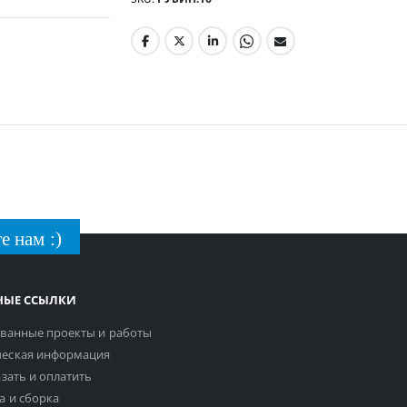
е нам :)
НЫЕ ССЫЛКИ
ванные проекты и работы
еская информация
азать и оплатить
а и сборка