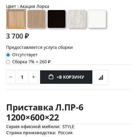
Цвет
: Акация Лорка
3 700 ₽
Предоставляется услуга сборки
Отсутствует
Сборка 7%
+
260 ₽
<В КОРЗИНУ
Перейти
к
Приставка Л.ПР-6
началу
галереи
1200×600×22
изображений
Дополнительная
STYLE
информация
Россия