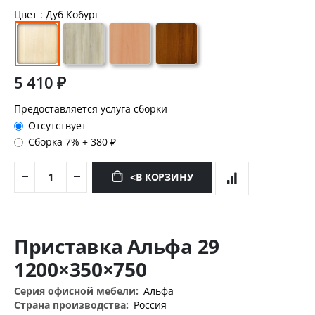
Цвет
: Дуб Кобург
5 410 ₽
Предоставляется услуга сборки
Отсутствует
Сборка 7%
+
380 ₽
<В КОРЗИНУ
Перейти
к
Приставка Альфа 29
началу
галереи
1200×350×750
изображений
Дополнительная
Альфа
информация
Россия