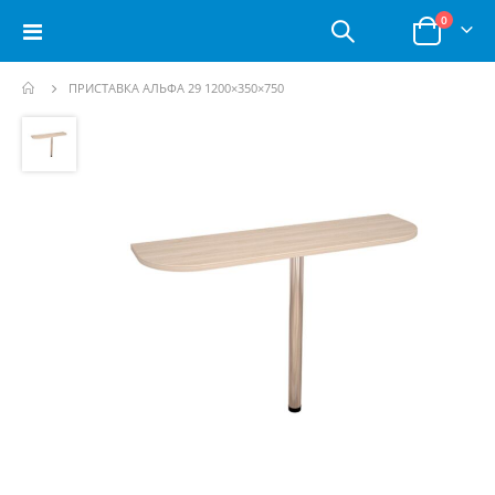
позици
0
Toggle
Корзина
Nav
ПРИСТАВКА АЛЬФА 29 1200×350×750
Пропустить
и
перейти
к
галереям
изображений