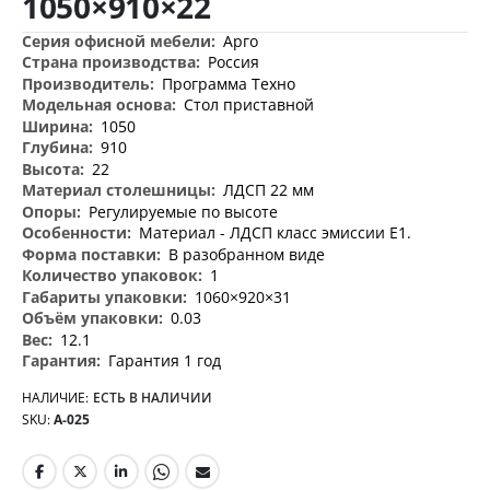
1050×910×22
изображений
Дополнительная
Арго
информация
Россия
Программа Техно
Стол приставной
1050
910
22
ЛДСП 22 мм
Регулируемые по высоте
Материал - ЛДСП класс эмиссии Е1.
В разобранном виде
1
1060×920×31
0.03
12.1
Гарантия 1 год
НАЛИЧИЕ:
ЕСТЬ В НАЛИЧИИ
SKU
А-025