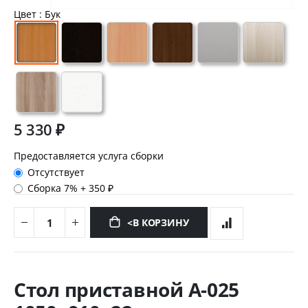
Цвет
: Бук
5 330 ₽
Предоставляется услуга сборки
Отсутствует
Сборка 7%
+
350 ₽
<В КОРЗИНУ
Перейти
к
Стол приставной А-025
началу
галереи