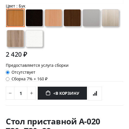
Цвет
: Бук
2 420 ₽
Предоставляется услуга сборки
Отсутствует
Сборка 7%
+
160 ₽
<В КОРЗИНУ
Перейти
к
Стол приставной А-020
началу
галереи