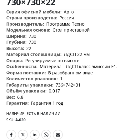
730×730×22
изображений
Дополнительная
Арго
информация
Россия
Программа Техно
Стол приставной
730
730
22
ЛДСП 22 мм
Регулируемые по высоте
Материал - ЛДСП класс эмиссии Е1.
В разобранном виде
1
736×742×31
0.017
6.8
Гарантия 1 год
НАЛИЧИЕ:
ЕСТЬ В НАЛИЧИИ
SKU
А-020