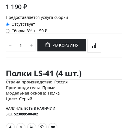
1 190 ₽
Предоставляется услуга сборки
Отсутствует
Сборка 3%
+
150 ₽
<В КОРЗИНУ
Перейти
к
Полки LS-41 (4 шт.)
началу
галереи
Дополнительная
Россия
изображений
информация
Промет
Полка
Серый
НАЛИЧИЕ:
ЕСТЬ В НАЛИЧИИ
SKU
S23099500402