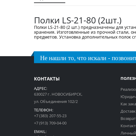
галереи
изображений
Полки LS-21-80 (2шт.)
Полки LS-21-80 (2 шт.) предназначены для уст
хранения. Изготовленные из прочной стали, о
предметов. Установка дополнительных полок с
Не нашли то, что искали - позвонит
КОНТАКТЫ
ПОЛЕЗ
АДРЕС:
Реализо
630027 г. НОВОСИБИРСК,
Юридич
ул. Объединения 102/2
Как зак
ТЕЛЕФОН:
Доставк
+7 (383) 207-55-23
Возврат
+7 (913) 709-04-00
Контак
EMAIL:
Личный