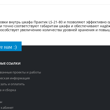
ановки внутрь шкафа Практик LS-21-80 и позволяют эффективно 
ни точно соответствуют габаритам шкафа и обеспечивают над
пособствует увеличению количества уровней хранения и повы
е нам :)
НЫЕ ССЫЛКИ
ванные проекты и работы
еская информация
азать и оплатить
а и сборка
ты
 кабинет