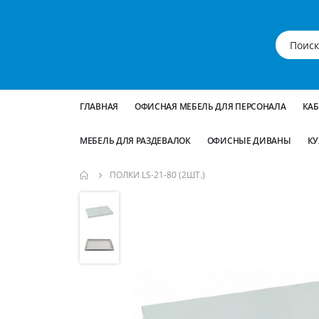
ГЛАВНАЯ
ОФИСНАЯ МЕБЕЛЬ ДЛЯ ПЕРСОНАЛА
КА
МЕБЕЛЬ ДЛЯ РАЗДЕВАЛОК
ОФИСНЫЕ ДИВАНЫ
КУ
ПОЛКИ LS-21-80 (2ШТ.)
Пропустить
и
перейти
к
галереям
изображений