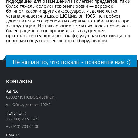
подходящей для размещения как лёгких предметов, так и
более тяжёлых элементов экипировки — варежек,
ботинок, касок и других аксессуаров. Изделие легко
устанавливается в шкаф ШС Циклон 1965, не требует
дополнительного крепежа и сохраняет стабильность при
эксплуатации. Использование сетчатых полок позволяет
более рационально организовать внутреннее
пространство сушильного шкафа, улучшая вентиляцию и
повышая общую эффективность оборудования.
Не нашли то, что искали - позвоните нам :)
КОНТАКТЫ
АДРЕС:
630027 г. НОВОСИБИРСК,
ул. Объединения 102/2
ТЕЛЕФОН:
+7 (383) 207-55-23
+7 (913) 709-04-00
EMAIL: