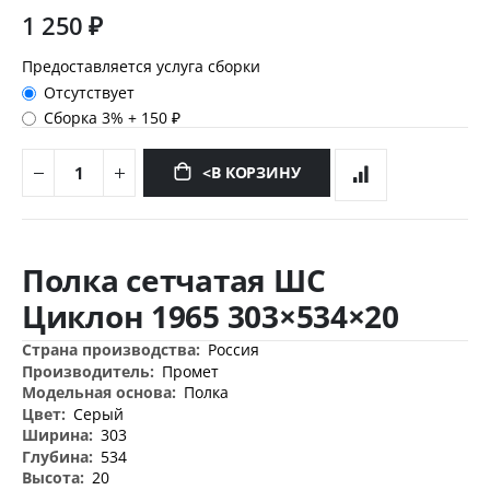
1 250 ₽
Предоставляется услуга сборки
Отсутствует
Сборка 3%
+
150 ₽
<В КОРЗИНУ
Перейти
к
Полка сетчатая ШС
началу
галереи
Циклон 1965 303×534×20
изображений
Дополнительная
Россия
информация
Промет
Полка
Серый
303
534
20