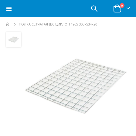
позици
0
Toggle
Корзина
Nav
ПОЛКА СЕТЧАТАЯ ШС ЦИКЛОН 1965 303×534×20
Пропустить
и
перейти
к
галереям
изображений