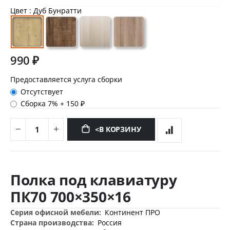
Цвет
: Дуб Бунратти
990 ₽
Предоставляется услуга сборки
Отсутствует
Сборка 7%
+
150 ₽
<В КОРЗИНУ
Перейти
к
Полка под клавиатуру
началу
галереи
ПК70 700×350×16
изображений
Дополнительная
Континент ПРО
информация
Россия