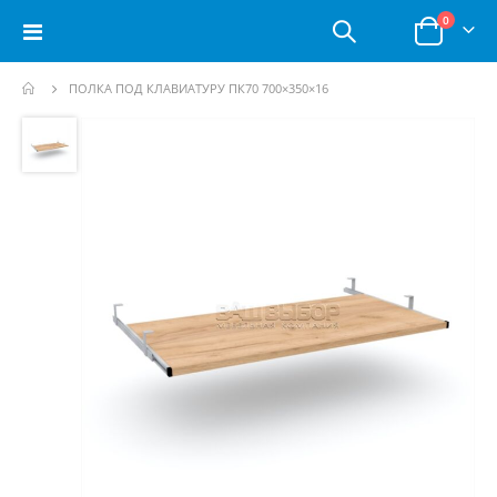
позици
0
Toggle
Корзина
Nav
ПОЛКА ПОД КЛАВИАТУРУ ПК70 700×350×16
Пропустить
и
перейти
к
галереям
изображений