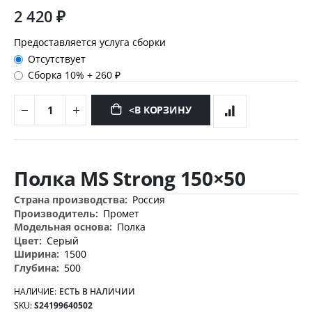
2 420 ₽
Предоставляется услуга сборки
Отсутствует
Сборка 10%
+
260 ₽
<В КОРЗИНУ
Перейти
к
Полка MS Strong 150×50
началу
галереи
Дополнительная
Россия
изображений
информация
Промет
Полка
Серый
1500
500
НАЛИЧИЕ:
ЕСТЬ В НАЛИЧИИ
SKU
S24199640502