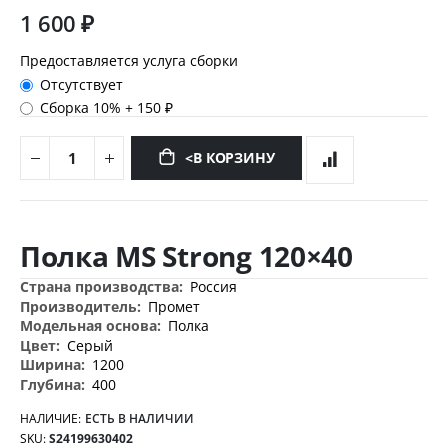
1 600 ₽
Предоставляется услуга сборки
Отсутствует
Сборка 10%
+
150 ₽
<В КОРЗИНУ
Перейти
к
Полка MS Strong 120×40
началу
галереи
Дополнительная
Россия
изображений
информация
Промет
Полка
Серый
1200
400
НАЛИЧИЕ:
ЕСТЬ В НАЛИЧИИ
SKU
S24199630402