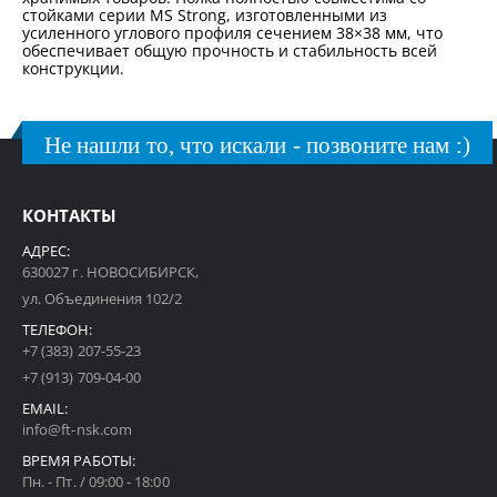
стойками серии MS Strong, изготовленными из
усиленного углового профиля сечением 38×38 мм, что
обеспечивает общую прочность и стабильность всей
конструкции.
Не нашли то, что искали - позвоните нам :)
КОНТАКТЫ
АДРЕС:
630027 г. НОВОСИБИРСК,
ул. Объединения 102/2
ТЕЛЕФОН:
+7 (383) 207-55-23
+7 (913) 709-04-00
EMAIL:
info@ft-nsk.com
ВРЕМЯ РАБОТЫ:
Пн. - Пт. / 09:00 - 18:00