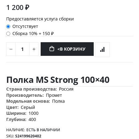
1 200 ₽
Предоставляется услуга сборки
Отсутствует
Сборка 10%
+
150 ₽
<В КОРЗИНУ
Перейти
к
Полка MS Strong 100×40
началу
галереи
Дополнительная
Россия
изображений
информация
Промет
Полка
Серый
1000
400
НАЛИЧИЕ:
ЕСТЬ В НАЛИЧИИ
SKU
S24199620402