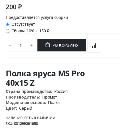
200 ₽
Предоставляется услуга сборки
Отсутствует
Сборка 10%
+
150 ₽
<В КОРЗИНУ
Перейти
к
Полка яруса MS Pro
началу
галереи
40х15 Z
изображений
Дополнительная
Россия
информация
Промет
Полка
Серый
НАЛИЧИЕ:
ЕСТЬ В НАЛИЧИИ
SKU
S31299201058