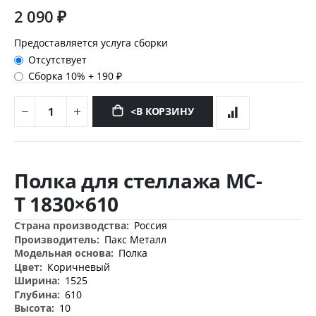
2 090 ₽
Предоставляется услуга сборки
Отсутствует
Сборка 10%
+
190 ₽
<В КОРЗИНУ
Перейти
к
Полка для стеллажа МС-
началу
галереи
Т 1830×610
изображений
Дополнительная
Россия
информация
Пакс Металл
Полка
Коричневый
1525
610
10