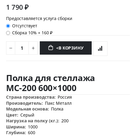
1 790 ₽
Предоставляется услуга сборки
Отсутствует
Сборка 10%
+
160 ₽
<В КОРЗИНУ
Перейти
к
Полка для стеллажа
началу
галереи
МС-200 600×1000
изображений
Дополнительная
Россия
информация
Пакс Металл
Полка
Серый
200
1000
600