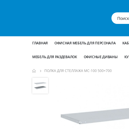
ГЛАВНАЯ
ОФИСНАЯ МЕБЕЛЬ ДЛЯ ПЕРСОНАЛА
КА
МЕБЕЛЬ ДЛЯ РАЗДЕВАЛОК
ОФИСНЫЕ ДИВАНЫ
КУ
ПОЛКА ДЛЯ СТЕЛЛАЖА МС-100 500×700
Пропустить
и
перейти
к
галереям
изображений