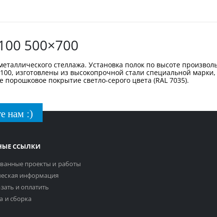
100 500×700
еталлического стеллажа. Установка полок по высоте произволь
-100, изготовлены из высокопрочной стали специальной марк
е порошковое покрытие светло-серого цвета (RAL 7035).
е нам :)
НЫЕ ССЫЛКИ
ванные проекты и работы
еская информация
азать и оплатить
а и сборка