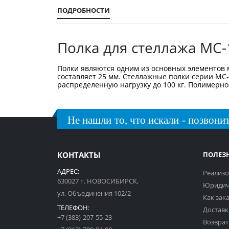
галереи
изображений
ПОДРОБНОСТИ
Полка для стеллажа МС-
Полки являются одним из основных элементов м
составляет 25 мм. Стеллажные полки серии МС
распределенную нагрузку до 100 кг. Полимерно
Не нашли то, что искали - позвонит
КОНТАКТЫ
ПОЛЕЗ
АДРЕС:
Реализо
630027 г. НОВОСИБИРСК,
Юридич
ул. Объединения 102/2
Как зак
ТЕЛЕФОН:
Доставк
+7 (383) 207-55-23
Возврат