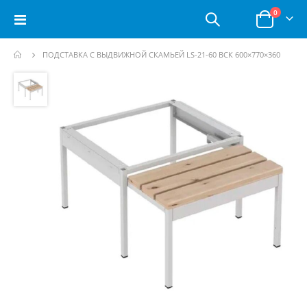
позици
0
Toggle
Корзина
Nav
ПОДСТАВКА С ВЫДВИЖНОЙ СКАМЬЕЙ LS-21-60 ВСК 600×770×360
Пропустить
и
перейти
к
галереям
изображений