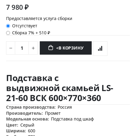
7 980 ₽
Предоставляется услуга сборки
Отсутствует
Сборка 7%
+
510 ₽
<В КОРЗИНУ
Перейти
к
Подставка с
началу
галереи
выдвижной скамьей LS-
изображений
21-60 ВСК 600×770×360
Дополнительная
Россия
информация
Промет
Подставка под шкаф
Серый
600