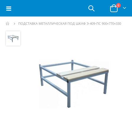
позици
0
Toggle
Корзина
Nav
ПОДСТАВКА МЕТАЛЛИЧЕСКАЯ ПОД ШКАФ Э-409-ПС 900×770×330
Пропустить
и
перейти
к
галереям
изображений