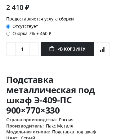
2 410 ₽
Предоставляется услуга сборки
Отсутствует
Сборка 7%
+
460 ₽
<В КОРЗИНУ
Перейти
к
Подставка
началу
галереи
металлическая под
изображений
шкаф Э-409-ПС
900×770×330
Дополнительная
Россия
информация
Пакс Металл
Подставка под шкаф
Серый