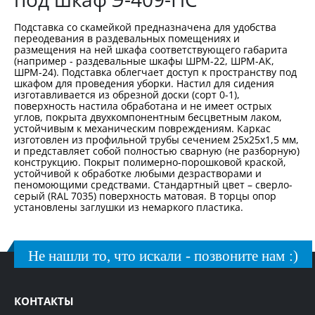
Подставка со скамейкой предназначена для удобства
переодевания в раздевальных помещениях и
размещения на ней шкафа соответствующего габарита
(например - раздевальные шкафы ШРМ-22, ШРМ-АК,
ШРМ-24). Подставка облегчает доступ к пространству под
шкафом для проведения уборки. Настил для сидения
изготавливается из обрезной доски (сорт 0-1),
поверхность настила обработана и не имеет острых
углов, покрыта двухкомпонентным бесцветным лаком,
устойчивым к механическим повреждениям. Каркас
изготовлен из профильной трубы сечением 25х25х1,5 мм,
и представляет собой полностью сварную (не разборную)
конструкцию. Покрыт полимерно-порошковой краской,
устойчивой к обработке любыми дезрастворами и
пеномоющими средствами. Стандартный цвет – сверло-
серый (RAL 7035) поверхность матовая. В торцы опор
установлены заглушки из немаркого пластика.
Не нашли то, что искали - позвоните нам :)
КОНТАКТЫ