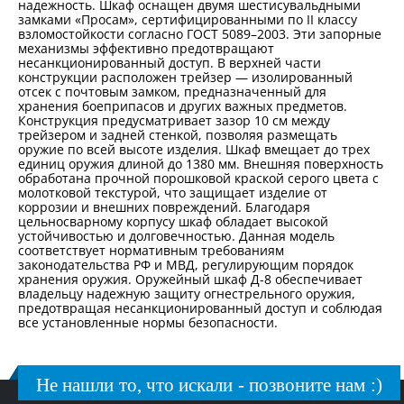
надежность. Шкаф оснащен двумя шестисувальдными
замками «Просам», сертифицированными по II классу
взломостойкости согласно ГОСТ 5089–2003. Эти запорные
механизмы эффективно предотвращают
несанкционированный доступ. В верхней части
конструкции расположен трейзер — изолированный
отсек с почтовым замком, предназначенный для
хранения боеприпасов и других важных предметов.
Конструкция предусматривает зазор 10 см между
трейзером и задней стенкой, позволяя размещать
оружие по всей высоте изделия. Шкаф вмещает до трех
единиц оружия длиной до 1380 мм. Внешняя поверхность
обработана прочной порошковой краской серого цвета с
молотковой текстурой, что защищает изделие от
коррозии и внешних повреждений. Благодаря
цельносварному корпусу шкаф обладает высокой
устойчивостью и долговечностью. Данная модель
соответствует нормативным требованиям
законодательства РФ и МВД, регулирующим порядок
хранения оружия. Оружейный шкаф Д-8 обеспечивает
владельцу надежную защиту огнестрельного оружия,
предотвращая несанкционированный доступ и соблюдая
все установленные нормы безопасности.
Не нашли то, что искали - позвоните нам :)