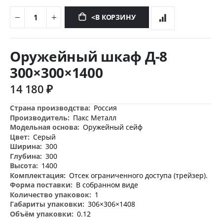
<В КОРЗИНУ
Перейти
к
Оружейный шкаф Д-8
началу
галереи
300×300×1400
изображений
14 180 ₽
Дополнительная
Россия
информация
Пакс Металл
Оружейный сейф
Серый
300
300
1400
Отсек ограниченного доступа (трейзер).
В собранном виде
1
306×306×1408
0.12