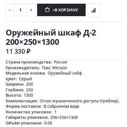
<В КОРЗИНУ
Перейти
к
Оружейный шкаф Д-2
началу
галереи
200×250×1300
изображений
11 330 ₽
Дополнительная
Россия
информация
Пакс Металл
Оружейный сейф
Серый
200
250
1300
Отсек ограниченного доступа (трейзер).
В собранном виде
1
206×256×1308
0.06