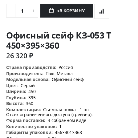
<В КОРЗИНУ
Перейти
к
Офисный сейф КЗ-053 Т
началу
галереи
450×395×360
изображений
26 320 ₽
Дополнительная
Россия
информация
Пакс Металл
Офисный сейф
Серый
450
395
360
Съемная полка - 1 шт.
Отсек ограниченного доступа (трейзер).
В собранном виде
1
456×401×368