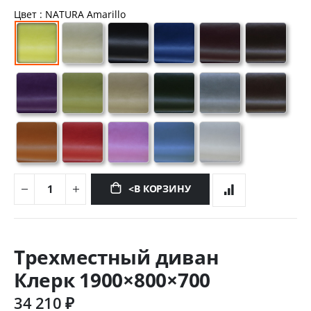
Цвет
: NATURA Amarillo
<В КОРЗИНУ
Перейти
к
Трехместный диван
началу
галереи
Клерк 1900×800×700
изображений
34 210 ₽