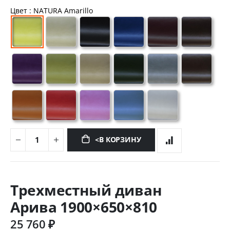
Цвет
: NATURA Amarillo
<В КОРЗИНУ
Перейти
к
Трехместный диван
началу
галереи
Арива 1900×650×810
изображений
25 760 ₽