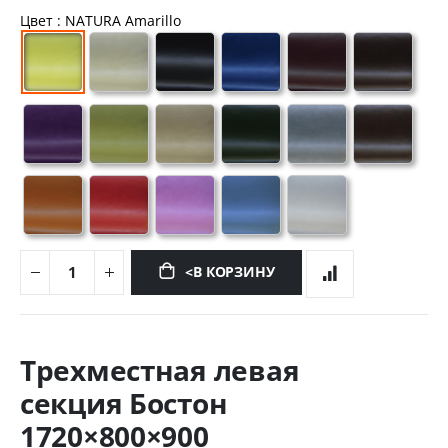
Цвет
: NATURA Amarillo
<В КОРЗИНУ
Перейти
к
Трехместная левая
началу
галереи
секция Бостон
изображений
1720×800×900