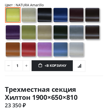
Цвет
: NATURA Amarillo
<В КОРЗИНУ
Перейти
к
Трехместная секция
началу
галереи
Хилтон 1900×650×810
изображений
23 350 ₽