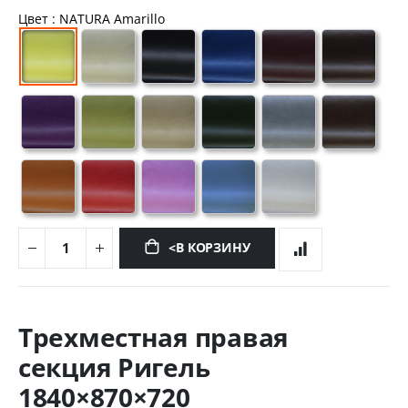
Цвет
: NATURA Amarillo
<В КОРЗИНУ
Перейти
к
Трехместная правая
началу
галереи
секция Ригель
изображений
1840×870×720