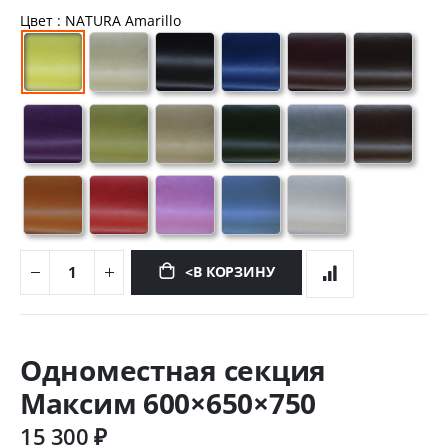
Цвет
: NATURA Amarillo
<В КОРЗИНУ
Перейти
к
Одноместная секция
началу
галереи
Максим 600×650×750
изображений
15 300 ₽