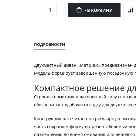
<В КОРЗИНУ
Перейти
к
началу
ПОДРОБНОСТИ
галереи
изображений
Двухместный диван «Матрикс» предназначен д
Модель формирует завершенную посадочную гр
Компактное решение дл
Строгая геометрия и лаконичный силуэт позв
обеспечивает удобную посадку для двух челове
Конструкция рассчитана на регулярную экспл
часть сохраняет форму и презентабельный вн
размещению во время ожидания или делового