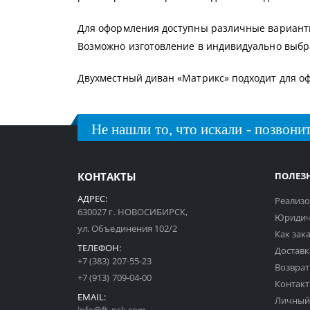
Для оформления доступны различные варианты
Возможно изготовление в индивидуально выбр
Двухместный диван «Матрикс» подходит для о
Не нашли то, что искали - позвонит
КОНТАКТЫ
ПОЛЕЗ
АДРЕС:
Реализо
630027 г. НОВОСИБИРСК,
Юридич
ул. Объединения 102/2
Как зак
ТЕЛЕФОН:
Доставк
+7 (383) 207-55-23
Возврат
+7 (913) 709-04-00
Контак
EMAIL:
Личный
info@ft-nsk.com