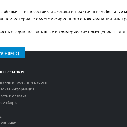
 обивки — износостойкая экокожа и практичные мебельные м
анном материале с учетом фирменного стиля компании или тр
фисных, административных и коммерческих помещений. Организ
е нам :)
НЫЕ ССЫЛКИ
ванные проекты и работы
еская информация
азать и оплатить
а и сборка
ты
 кабинет