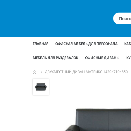
ГЛАВНАЯ
ОФИСНАЯ МЕБЕЛЬ ДЛЯ ПЕРСОНАЛА
КА
МЕБЕЛЬ ДЛЯ РАЗДЕВАЛОК
ОФИСНЫЕ ДИВАНЫ
КУ
ДВУХМЕСТНЫЙ ДИВАН МАТРИКС 1420×710×850
Пропустить
и
перейти
к
галереям
изображений