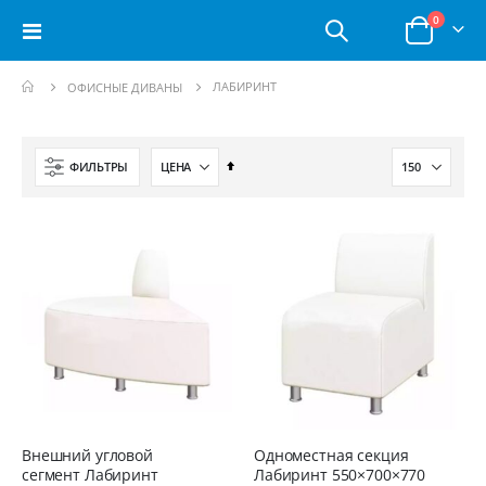
позици
0
Toggle
Корзина
Nav
ЛАБИРИНТ
ОФИСНЫЕ ДИВАНЫ
Сортируется
ФИЛЬТРЫ
по
возрастанию.
Установить
по
убыванию
Внешний угловой
Одноместная секция
сегмент Лабиринт
Лабиринт 550×700×770